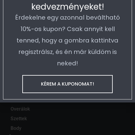
kedvezményeket!
Termékvisszaküldés
Fizetési és szállítási információk
Érdekelne egy azonnal beváltható
Legfelkapottabb kategóriák
10%-os kupon? Csak annyit kell
Atléták
tenned, hogy a gombra kattintva
Pólók
regisztrálsz, és én már küldöm is
Blúzok
Ruhák
neked!
Rövidnadrágok
Szoknyák
KÉREM A KUPONOMAT!
Szoknyanadrágok
Hosszú nadrágok
Overálok
Szettek
Body